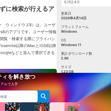
0.152.4.0
ずに検索が行えるア
更新日
2026年4月14日
ー ウィンドウズ8）は、ユーザ
プラットフォーム
ws8のアプリです。ユーザー情報
Windows
を閲覧・検索する際にプライバシ
OS
Windows 11
semite以降のMacとiOS8以降
Googleなどと並んで選択できる
累計ダウンロード数
2.9K
サイズ
1.23 GB
ビティを解き放つ
イアルで入手
レビューを追加
ソフトウェアについて報告す
関連アプリ
ベ
イ
テ
ク
ラ
ン