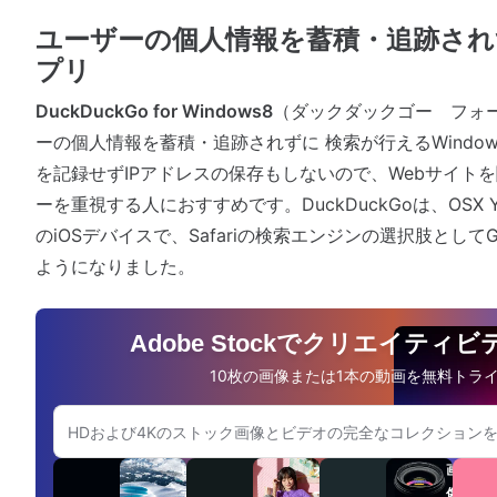
ユーザーの個人情報を蓄積・追跡され
プリ
DuckDuckGo for Windows8
（ダックダックゴー フォ
ーの個人情報を蓄積・追跡されずに 検索が行えるWindo
を記録せずIPアドレスの保存もしないので、Webサイト
ーを重視する人におすすめです。DuckDuckGoは、OSX Yo
のiOSデバイスで、Safariの検索エンジンの選択肢として
ようになりました。
Adobe Stockでクリエイティ
10枚の画像または1本の動画を無料トラ
Adobe.comのウェブサイトを検索
ビ
オ
画
デ
ー
像