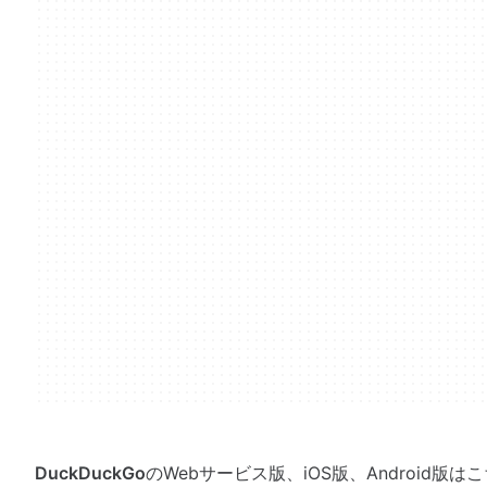
DuckDuckGo
のWebサービス版、iOS版、Android版は