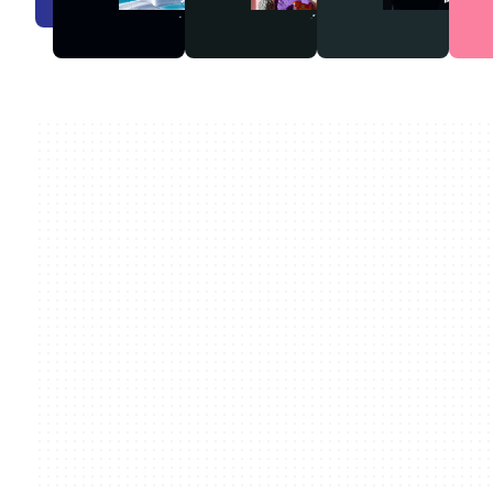
オ
デ
ィ
オ