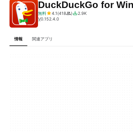
DuckDuckGo for Wi
無料
4.1
418
2.9K
V
0.152.4.0
情報
関連アプリ