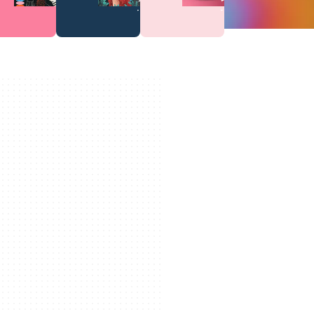
タ
ス
プ
ー
ト
レ
ー
ト